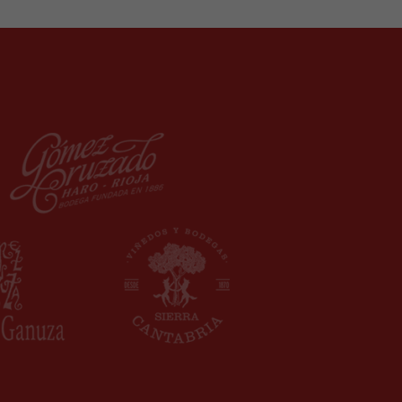
COMPETENCIA
Sólo ofrecemos nuestro asesoramiento en
uellos campos en los que contamos con una
competencia probada.
FIABILIDAD
ingún dato o conocimiento adquirido en el
ceso de asesoría será transmitido a terceros.