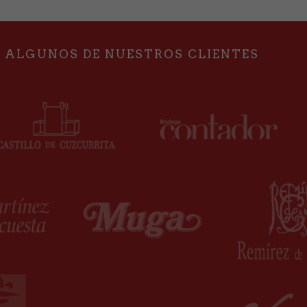
de trabajo y logrando una reducción de costes en
la internacionalización de su empresa.
ALGUNOS DE NUESTROS CLIENTES
aq
ASESORAMIENTO LEGISLACIÓN
INTERNACIONAL
EXPEDICIONES INTERNACIONALES - LOGÍSTICA
N
EMBALAJE Y AISLAMIENTO TÉRMICO
pro
DESPACHOS DE EXPORT/IMPORT
SEGUIMIENTO PERSONALIZADO
SEGURO
PICKING
OTROS SECTORES