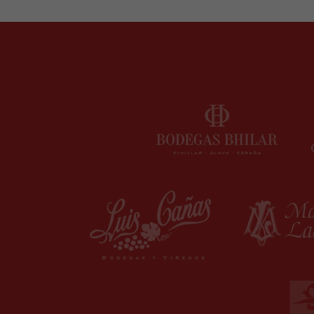
hemos sabido consolidar y mantener, hasta el día
de hoy, una posición de primera línea en el ámbito
del asesoramiento empresarial, avalados por las
competencias reconocidas.